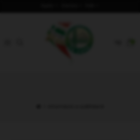
Nyelv
Deviza
Fiók
0
Információ a szállításról