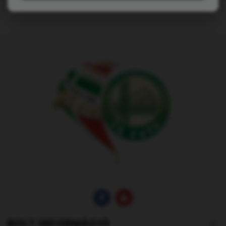
ben is értesítést küld a csomag várható érkezéséről.
BOLT INFORMÁCIÓ