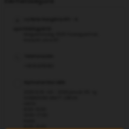
Elérhetőségünk
La Rete Hungária Kft - A
sporthálógyártó
Magyarország, 5525 Füzesgyarmat,
Kossuth utca 87.
Telefonszám
+36302055182
Nyitvatartási idők
2025.12.19.-től - 2026.január 05.-ig
SZABADSÁG MIATT ZÁRVA!
Hétfő
8:00–12:00
13:00–17:00
Kedd
8:00–12:00