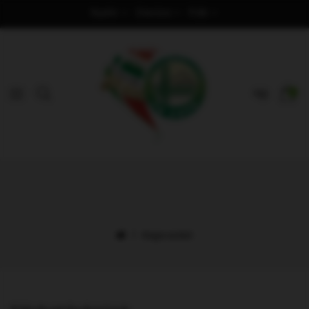
Nyelv
Deviza
Fiók
0
Kapcsolat