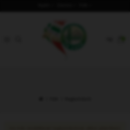
Nyelv
Deviza
Fiók
0
Fiók
Regisztráció
Ha már rendelkezel regisztrációval, akkor jelentkezz