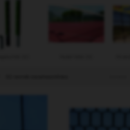
egészítők (2)
Padel háló (3)
Strand
Sorrend:
(0) termék összehasonlítása