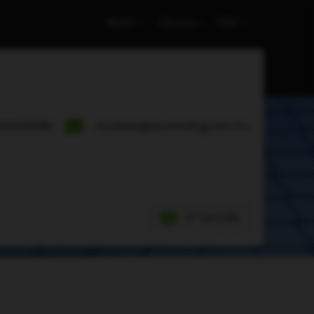
Nyelv
Deviza
Fiók
302055182
rendeles@sporthalogyarto.hu
0 Termék