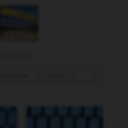
 tenisz háló (5)
Listázás: