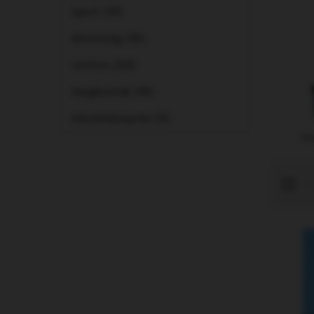
Sport (111)
Biztonság (19)
Otthon (29)
Kiegészítők (18)
Készletkisöprés (5)
Ki