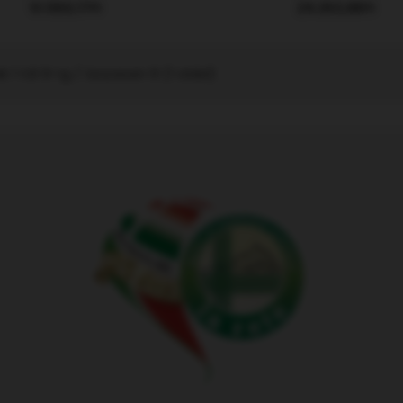
51.560,17Ft
29.263,88Ft
k 1 től 9-ig / összesen 9 (1 oldal)