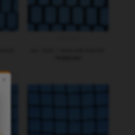
.8x1.06 M
[Art. T022] - Tenisz Háló 12.8x1.06 M
79.895,04Ft
×