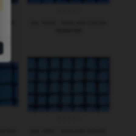
.8x1.06 M
[Art. T040] - Tenisz Háló 12.8x1.06 M
79.244,73Ft
7x0.75 M
[Art. T050] - Tenisz Háló 12.8x1.06 M SZUPER ER