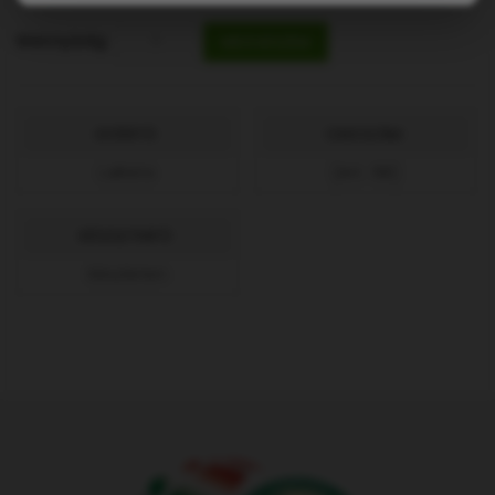
Mennyiség
MEGVESZEM
GYÁRTÓ:
CIKKSZÁM:
LaRete
[Art. 58]
KÉSZLETINFÓ:
Készleten