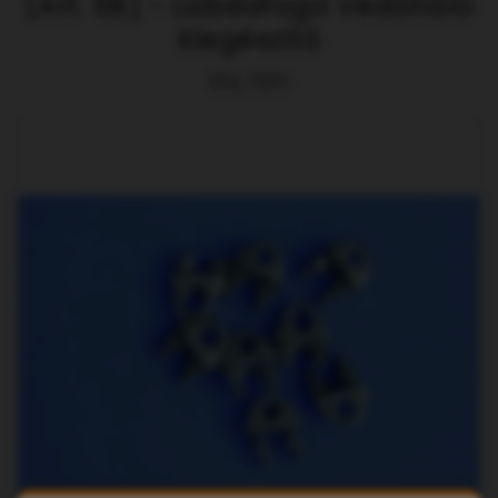
[Art. 58] - Labdafogó Védőháló
Kiegészítő
132,72Ft