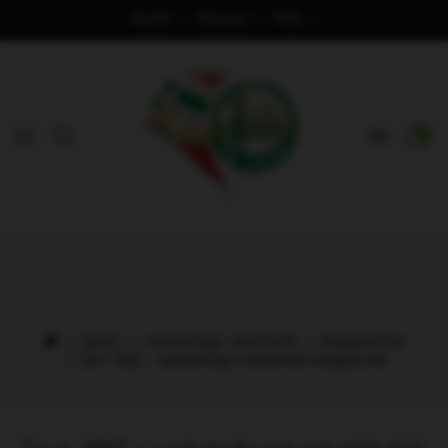
Nyelv
Deviza
Fiók
0
Sport
Labdafogó védőháló
Kiegészítők
[Art. 58] - labdafogó védőháló kiegészítő