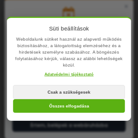
×
Nyári Üzemszünet Tájékoztató
Süti beállítások
LEÍRÁS
Weboldalunk sütiket használ az alapvető működés
Kedves Látogatóink!
biztosításához, a látogatottság elemzéséhez és a
6 mm átmérőjű horganyzott acélbilincs
Cégünk nyári szabadság miatt zárva tart.
hirdetések személyre szabásához. A böngészés
folytatásához kérjük, válassz az alábbi lehetőségek
közül.
Zárvatartás: Augusztus 10. – Augusztus
Share
24.
Adatvédelmi tájékoztató
A megrendelések leadása folyamatosan
Nettó ár: 104,50Ft
Csak a szükségesek
lehetséges de a feldolgozás és csomagfeladás
augusztus 24-től
indul újra.
Összes elfogadása
Lehetséges opciók
Méret
Értem, belépek a webáruházba