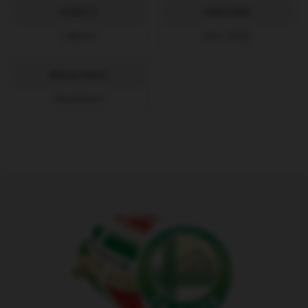
GYÁRTÓ:
CIKKSZÁM:
LaRete
[Art. 509]
KÉSZLETINFÓ:
Készleten