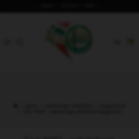
Nyelv
Deviza
Fiók
0
Sport
Labdafogó védőháló
Kiegészítők
[Art. 509] - labdafogó védőháló kiegészítő