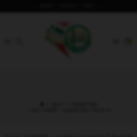
Nyelv
Deviza
Fiók
0
Sport
Futball háló
[Art. C009] - futball háló 7.5x2.5 m