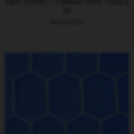
[Art. C009] - Futball Háló 7.5x2.5
M
106.650,59Ft