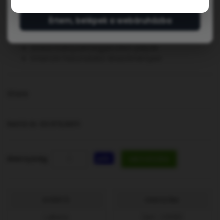
Ajánlott felhasználás:
Értem, belépek a webáruházba
klubszintű edzések és hivatalos
mérkőzések
önkormányzati/egyesületi pályák
intenzív használatú létesítmények
Share
Nettó ár: 83.976,84Ft
pár
Mennyiség
MEGVESZEM
GYÁRTÓ:
CIKKSZÁM:
LaRete
[Art. C009]