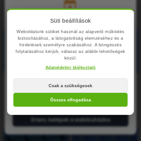
MEGVESZEM
MEGVESZEM
Nyári Üzemszünet Tájékoztató
Süti beállítások
NINCS RAKTÁRON
Weboldalunk sütiket használ az alapvető működés
Kedves Látogatóink!
biztosításához, a látogatottság elemzéséhez és a
Cégünk nyári szabadság miatt zárva tart.
hirdetések személyre szabásához. A böngészés
folytatásához kérjük, válassz az alábbi lehetőségek
közül.
Zárvatartás: Augusztus 10. – Augusztus
24.
Adatvédelmi tájékoztató
A megrendelések leadása folyamatosan
Csak a szükségesek
lehetséges de a feldolgozás és csomagfeladás
[Art. 42 N] - Labdafogó Védőháló
[Art. 42 S] - Labdafogó Véd
augusztus 24-től
indul újra.
1.811,57Ft
1.811,57Ft
Összes elfogadása
MEGVESZEM
MEGVESZEM
Értem, belépek a webáruházba