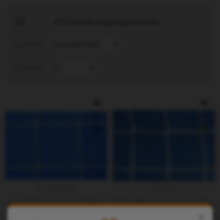
(0) termék összehasonlítása
Sorrend:
Listázás:
Art. 42 S Kis Méretű Hálók - Készletkisöprés
[Art. 38] - Labdafogó Védőh
×
1.539,37Ft
1.811,02Ft
2.276,08Ft