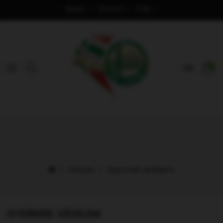
Nyelv
Deviza
Fiók
0
Otthon
Gyermek védelem
GYERMEK VÉDELEM