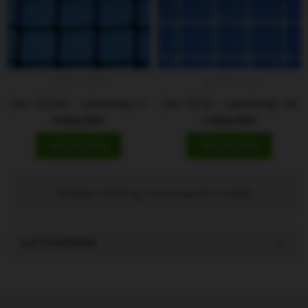
[Art. 52 NS] - Labdafogó Védőháló
[Art. 52 S] - Labdafogó Véd
2.926,39Ft
2.926,39Ft
MEGVESZEM
MEGVESZEM
Tételek 1 től 6-ig / összesen 6 (1 oldal)
KATEGÓRIÁK