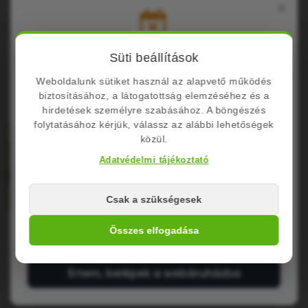
×
Nyári Üzemszünet Tájékoztató
Süti beállítások
Weboldalunk sütiket használ az alapvető működés
Kedves Látogatóink!
Árnyékoló háló
Függőágy (3)
Gyermek
biztosításához, a látogatottság elemzéséhez és a
(2)
védelem (6)
Cégünk nyári szabadság miatt zárva tart.
hirdetések személyre szabásához. A böngészés
folytatásához kérjük, válassz az alábbi lehetőségek
közül.
Zárvatartás: Augusztus 10. – Augusztus
24.
Adatvédelmi tájékoztató
A megrendelések leadása folyamatosan
Csak a szükségesek
lehetséges de a feldolgozás és csomagfeladás
augusztus 24-től
indul újra.
Kerti háló (2)
Védő háló (24)
Összes elfogadása
KATEGÓRIÁK
Értem, belépek a webáruházba