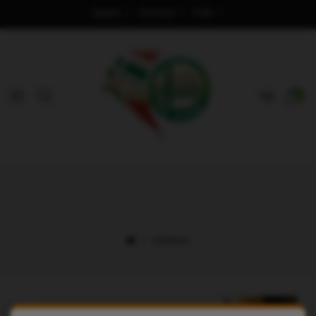
Nyelv
Deviza
Fiók
0
Otthon