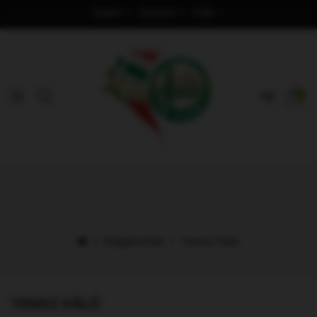
Nyelv
Deviza
Fiók
0
Kiegészítők
Tenisz háló
TENISZ HÁLÓ