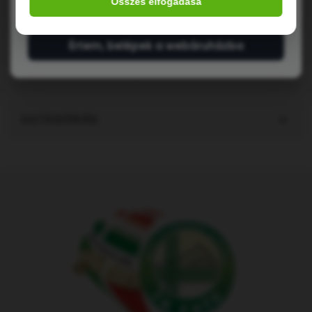
Összes elfogadása
MEGVESZEM
MEGVESZEM
Értem, belépek a webáruházba
Tételek 1 től 2-ig / összesen 2 (1 oldal)
KATEGÓRIÁK