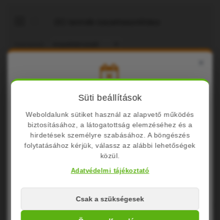
(0) termék összehasonlítása
Sorrend:
×
Listázás:
Nyári Üzemszünet Tájékoztató
Süti beállítások
Weboldalunk sütiket használ az alapvető működés
Kedves Látogatóink!
biztosításához, a látogatottság elemzéséhez és a
Cégünk nyári szabadság miatt zárva tart.
hirdetések személyre szabásához. A böngészés
folytatásához kérjük, válassz az alábbi lehetőségek
közül.
Zárvatartás: Augusztus 10. – Augusztus
24.
Adatvédelmi tájékoztató
A megrendelések leadása folyamatosan
Csak a szükségesek
lehetséges de a feldolgozás és csomagfeladás
[Art. T-8/1] - Tenisz Háló Kiegészítő
[Art. T-8] - Tenisz Háló Kieg
augusztus 24-től
indul újra.
298.821,17Ft
185.913,02Ft