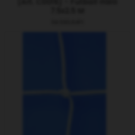
[Art. C0016] - Futball Háló
7.5x2.5 M
114.593,64Ft