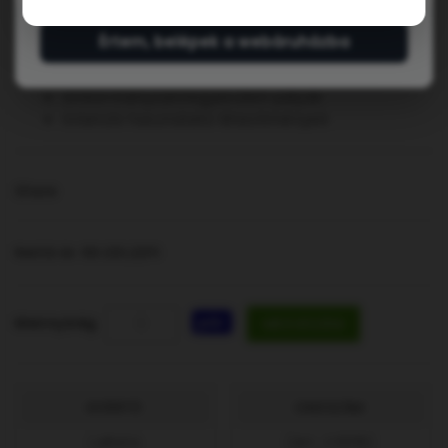
Ajánlott felhasználás:
Értem, belépek a webáruházba
klubszintű edzések és hivatalos
mérkőzések
önkormányzati/egyesületi pályák
intenzív használatú létesítmények
Share
Nettó ár: 90.231,22Ft
pár
Mennyiség
MEGVESZEM
GYÁRTÓ:
CIKKSZÁM:
LaRete
[Art. C0016]