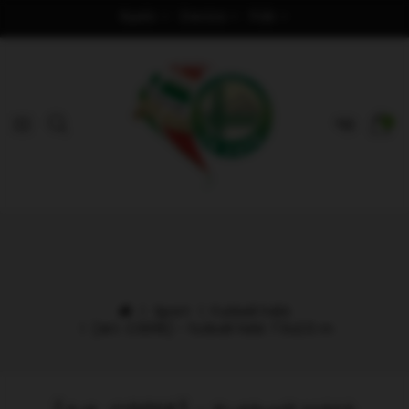
Nyelv
Deviza
Fiók
0
Sport
Futball háló
[Art. C0016] - futball háló 7.5x2.5 m