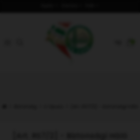
Nyelv
Deviza
Fiók
0
Biztonság
U típusú
[Art. RS7/2] - biztonsági háló
[Art. RS7/2] - Biztonsági Háló