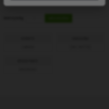
Mennyiség
MEGVESZEM
GYÁRTÓ:
CIKKSZÁM:
LaRete
[Art. RS7/2]
KÉSZLETINFÓ:
Készleten