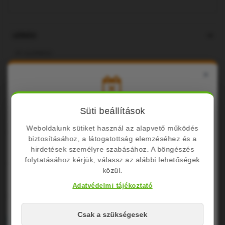
LEÍRÁS
A1 osztályú
Gépi szövésű, nagy szakító szilárdságú Polipropilén,
×
6x6 cm szemméret, 6 mm zsinórvastagság
2
Az ár/m
mennyiség függvényében
Nyári Üzemszünet Tájékoztató
Süti beállítások
Weboldalunk sütiket használ az alapvető működés
Kedves Látogatóink!
Share
biztosításához, a látogatottság elemzéséhez és a
Cégünk nyári szabadság miatt zárva tart.
hirdetések személyre szabásához. A böngészés
folytatásához kérjük, válassz az alábbi lehetőségek
Nettó ár: 3.910,07Ft
közül.
Zárvatartás: Augusztus 10. – Augusztus
24.
Adatvédelmi tájékoztató
Lehetséges opciók
A megrendelések leadása folyamatosan
Csak a szükségesek
lehetséges de a feldolgozás és csomagfeladás