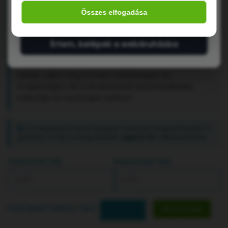
augusztus 24-től
indul újra.
Kiszabási felár kis méretű rendelések
Összes elfogadása
esetén:
Mivel a kisméretű hálók méretre vágása
aránytalanul nagy hulladékkal és munkadíjjal jár,
Értem, belépek a webáruházba
50 m² alatti rendelések esetén sávos vágási
felárat
számítunk fel a négyzetméterárhoz.
Kérjük, adja meg a kívánt szélességet és
magasságot, és a rendszerünk automatikusan
kalkulálja az esetleges felárat!
A megadott méret alapján számolt négyzetmétert a
gyártás során mindig felfelé,
egész m²-re
kerekítjük.
SZÉLESSÉG (M)
MAGASSÁG (M)
FIZETENDŐ TERÜLET (M²)
MEGVESZEM