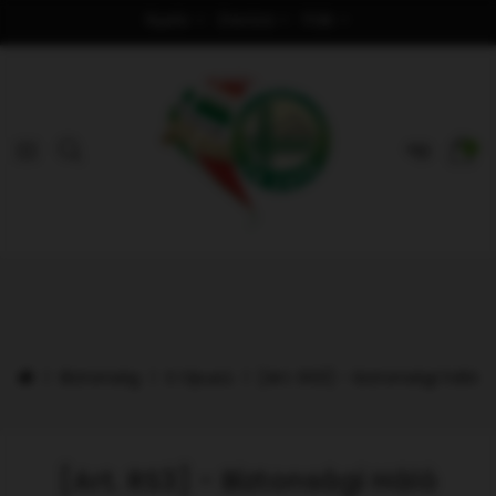
Nyelv
Deviza
Fiók
0
Biztonság
S típusú
[Art. RS3] - biztonsági háló
[Art. RS3] - Biztonsági Háló