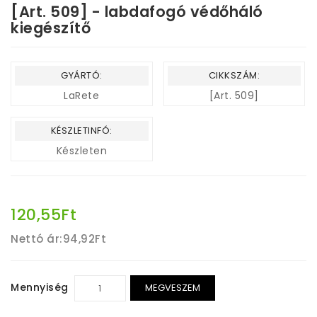
[Art. 509] - labdafogó védőháló
kiegészítő
GYÁRTÓ:
CIKKSZÁM:
LaRete
[Art. 509]
KÉSZLETINFÓ:
Készleten
120,55Ft
Nettó ár:
94,92Ft
Mennyiség
MEGVESZEM