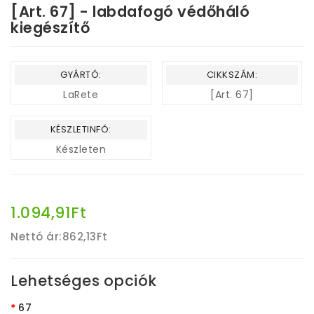
[Art. 67] - labdafogó védőháló
kiegészítő
GYÁRTÓ:
CIKKSZÁM:
LaRete
[Art. 67]
KÉSZLETINFÓ:
Készleten
1.094,91Ft
Nettó ár:
862,13Ft
Lehetséges opciók
67