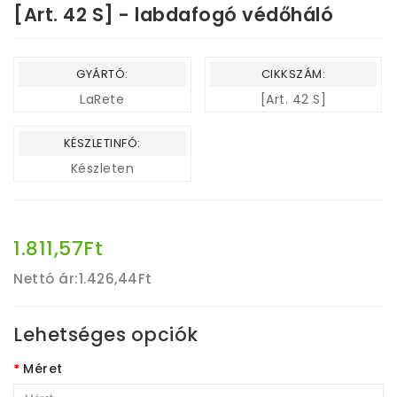
[Art. 42 S] - labdafogó védőháló
GYÁRTÓ:
CIKKSZÁM:
LaRete
[Art. 42 S]
KÉSZLETINFÓ:
Készleten
1.811,57Ft
Nettó ár:
1.426,44Ft
Lehetséges opciók
Méret