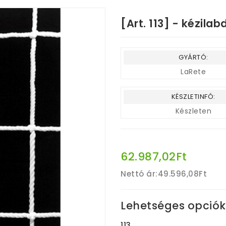
[Art. 113] - kézila
GYÁRTÓ:
LaRete
KÉSZLETINFÓ:
Készleten
62.987,02Ft
Nettó ár:
49.596,08Ft
Lehetséges opciók
113