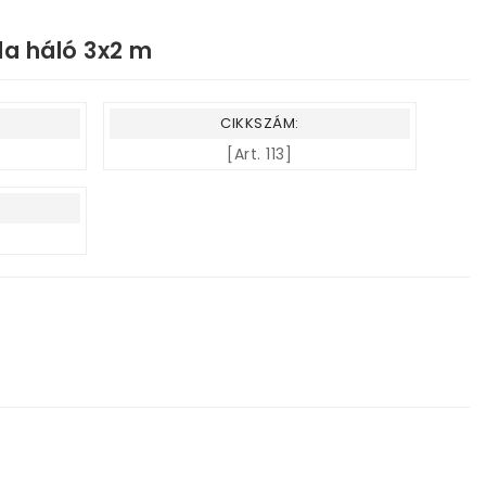
bda háló 3x2 m
CIKKSZÁM:
[Art. 113]